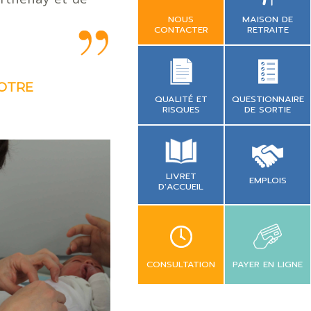
NOUS
MAISON DE
CONTACTER
RETRAITE
VOTRE
QUESTIONNAIRE
QUALITÉ ET
DE SORTIE
RISQUES
LIVRET
EMPLOIS
D'ACCUEIL
CONSULTATION
PAYER EN LIGNE