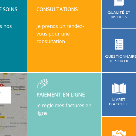
E SOINS
CONSULTATIONS
QUALITÉ ET
RISQUES
s nos
Je prends un rendez-
vous pour une
consultation
QUESTIONNAIR
DE SORTIE
R
PAIEMENT EN LIGNE
LIVRET
D'ACCUEIL
Je règle mes factures en
ligne