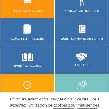
NOUS CONTACTER
MAISON DE RETRAITE
QUESTIONNAIRE DE SORTIE
QUALITÉ ET RISQUES
EMPLOIS
LIVRET D'ACCUEIL
CONSULTATION
PAYER EN LIGNE
En poursuivant votre navigation sur ce site, vous
acceptez l'utilisation de cookies pour réaliser des
Site hospitalier de Faye
Site hospitalier de Parthenay
Site hospitalier de Thouars