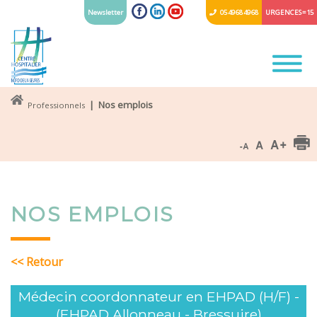
Newsletter
05 49 68 49 68
URGENCES = 15
| Nos emplois
Professionnels
NOS EMPLOIS
<< Retour
Médecin coordonnateur en EHPAD (H/F) -
(EHPAD Allonneau - Bressuire)