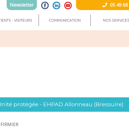
Newsletter
05 49 68
IENTS - VISITEURS
COMMUNICATION
NOS SERVICE
Unité protégée - EHPAD Allonneau (Bressuire)
NFIRMIER