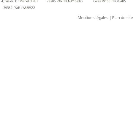
4, rue du Dr Michel BINET
79205 PARTHENAY Cedex
Colas 79100 THOUARS
79350 FAYE L'ABBESSE
Mentions légales
|
Plan du site