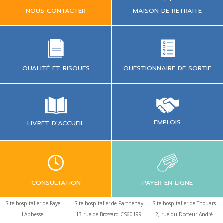
NOUS CONTACTER
MAISON DE RETRAITE
QUESTIONNAIRE DE SORTIE
QUALITÉ ET RISQUES
EMPLOIS
LIVRET D'ACCUEIL
CONSULTATION
PAYER EN LIGNE
Site hospitalier de Faye
Site hospitalier de Parthenay
Site hospitalier de Thouars
l'Abbesse
13 rue de Brossard CS60199
2, rue du Docteur André